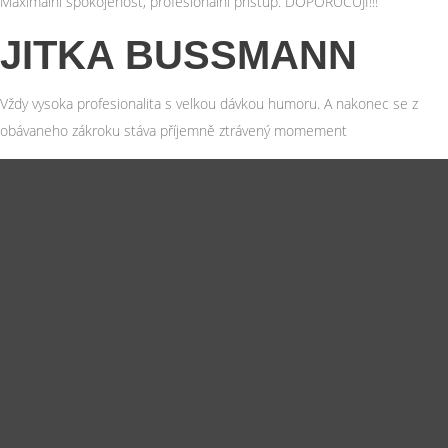
Maximální spokojenost, profesionální přístup. DOPORUČUJI!!!
JITKA BUSSMANN
Vždy vysoka profesionalita s velkou dávkou humoru. A nakonec se z
obávaneho zákroku stáva příjemně ztrávený momement