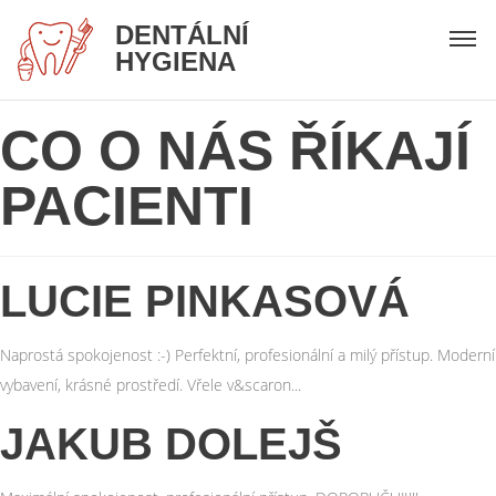
DENTÁLNÍ
HYGIENA
CO O NÁS ŘÍKAJÍ
PACIENTI
LUCIE PINKASOVÁ
Naprostá spokojenost :-) Perfektní, profesionální a milý přístup. Moderní
vybavení, krásné prostředí. Vřele v&scaron...
JAKUB DOLEJŠ