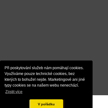
Při poskytování služeb nám pomáhají cookies.
Využíváme pouze technické cookies, bez
kterých to bohužel nejde. Marketingové ani jiné
typy cookies se na našem webu nenechází.
Zjistit více
V pořádku
© 2026 Dentalka.cz