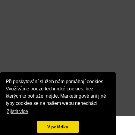
Při poskytování služeb nám pomáhají cookies.
Využíváme pouze technické cookies, bez
kterých to bohužel nejde. Marketingové ani jiné
typy cookies se na našem webu nenechází.
Zjistit více
V pořádku
© 2026 Dentalka.cz